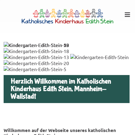
Zum
Inhalt
Pri
springen
Me
für
mob
Ger
Herzlich Willkommen im Katholischen
Kinderhaus Edith Stein, Mannheim-
Wallstadt
Willkommen auf der Webseite unseres katholischen